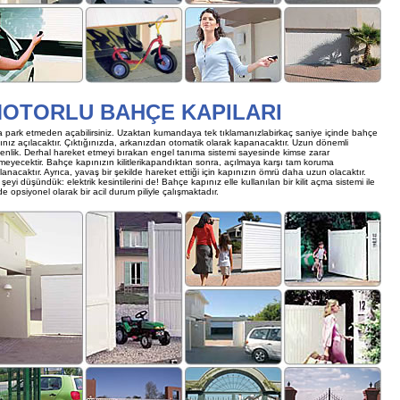
OTORLU BAHÇE KAPILARI
a park etmeden açabilirsiniz. Uzaktan kumandaya tek tıklamanızlabirkaç saniye içinde bahçe
ınız açılacaktır. Çıktığınızda, arkanızdan otomatik olarak kapanacaktır. Uzun dönemli
enlik. Derhal hareket etmeyi bırakan engel tanıma sistemi sayesinde kimse zarar
meyecektir. Bahçe kapınızın kilitlerikapandıktan sonra, açılmaya karşı tam koruma
lanacaktır. Ayrıca, yavaş bir şekilde hareket ettiği için kapınızın ömrü daha uzun olacaktır.
şeyi düşündük: elektrik kesintilerini de! Bahçe kapınız elle kullanılan bir kilit açma sistemi ile
e opsiyonel olarak bir acil durum piliyle çalışmaktadır.