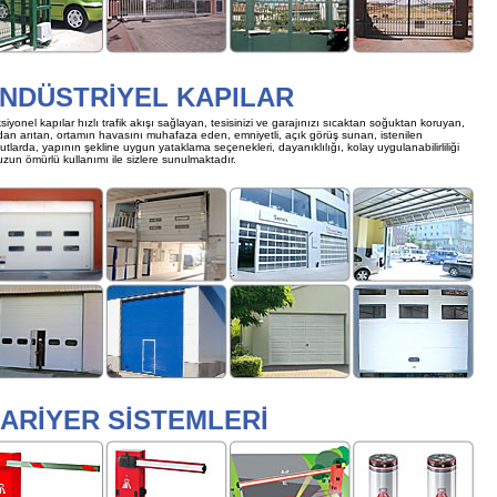
NDÜSTRİYEL KAPILAR
siyonel kapılar hızlı trafik akışı sağlayan, tesisinizi ve garajınızı sıcaktan soğuktan koruyan,
dan arıtan, ortamın havasını muhafaza eden, emniyetli, açık görüş sunan, istenilen
utlarda, yapının şekline uygun yataklama seçenekleri, dayanıklılığı, kolay uygulanabilirliliği
uzun ömürlü kullanımı ile sizlere sunulmaktadır.
ARİYER SİSTEMLERİ