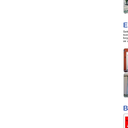
E
Sek
toz
boy
ve 
B