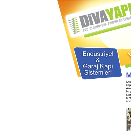
M
Oto
kap
Ail
baş
kap
hırs
acil