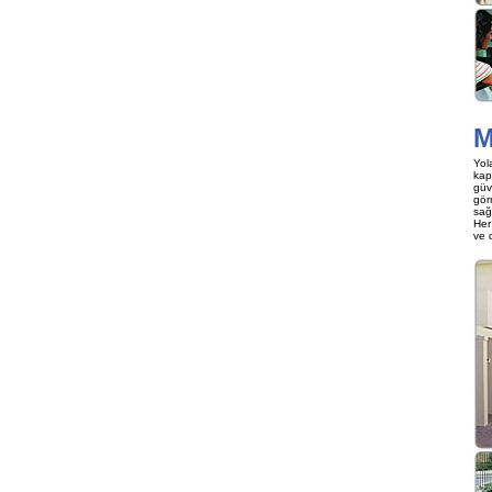
M
Yol
kap
güv
gör
sağ
Her 
ve d