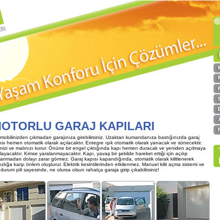
OTORLU GARAJ KAPILARI
mobilinizden çıkmadan garajınıza girebilirsiniz. Uzaktan kumandanıza bastığınızda garaj
ısı hemen otomatik olarak açılacaktır. Entegre ışık otomatik olarak yanacak ve sönecektir.
enizi ve malınızı korur. Önüne bir engel çıktığında kapı hemen duracak ve yeniden açılmaya
layacaktır. Kimse yaralanmayacaktır. Kapı, yavaş bir şekilde hareket ettiği için açılıp
anmadan dolayı zarar görmez. Garaj kapısı kapandığında, otomatik olarak kilitlenerek
ızlığa karşı önlem oluşturur. Elektrik kesintilerinden etkilenmez. Manuel kilit açma sistemi ve
 durum pili sayesinde, ne olursa olsun rahatça garaja girip çıkabilirsiniz!